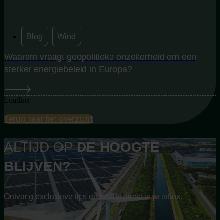
Blog
,
Wind
Waarom vraagt geopolitieke onzekerheid om een
sterker energiebeleid in Europa?
Loading
Terug naar het overzicht
ALTIJD OP
DE
HOOGTE
BLIJVEN?
Ontvang exclusieve tips en trends direct in je inbox.