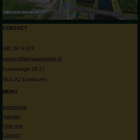
JA, HOUD MIJ UP-TO-DATE
CONTACT
040 29 74 974
contact@klimaatenergie.nl
Emmasingel 29-17
5611 AZ Eindhoven
MENU
Kennishub
Agenda
Over ons
Contact