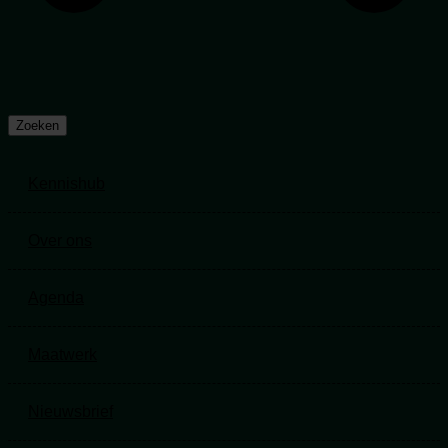
Zoeken
Kennishub
Kennishub
Over ons
Over ons
Agenda
Agenda
Maatwerk
Maatwerk
Nieuwsbrief
Nieuwsbrief