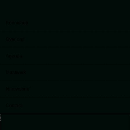
Kennishub
Kennishub
Over ons
Over ons
Agenda
Agenda
Maatwerk
Maatwerk
Nieuwsbrief
Nieuwsbrief
Contact
Contact