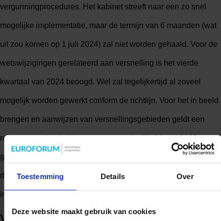
vergunningprocedures. Het kabinet streeft naar een zo snel
mogelijke implementatie, maar de termijn van 6 maanden (wat
uit zou komen op 1 juli 2024) zal niet worden gehaald. Voor de
wetswijzigingen gerelateerd aan versnelling is het vierde
kwartaal van 2024 beoogd. Wel zal tegelijkertijd al zoveel
mogelijk worden gewerkt conform de richtlijn. Voor het in beeld
brengen en aanwijzen van versnellingsgebieden geldt een
ruimere termijn: de lidstaten moeten uiterlijk 21 mei 2025 een
gecoördineerde inventarisatie van gebieden en locaties voor
de inzet van hernieuwbare energie en bijbehorende
Toestemming
Details
Over
infrastructuur en opslag uitvoeren.
Deze website maakt gebruik van cookies
Versnelling beroepsfase