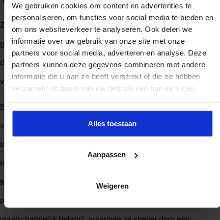
We gebruiken cookies om content en advertenties te
personaliseren, om functies voor social media te bieden en
Zowel de Noodverordening als de RED III hebben geen
om ons websiteverkeer te analyseren. Ook delen we
informatie over uw gebruik van onze site met onze
gevolgen voor de bezwaarprocedure en de rechtsbescherming
partners voor social media, adverteren en analyse. Deze
die volgt op de vergunningsprocedures. Om die laatste fase te
partners kunnen deze gegevens combineren met andere
informatie die u aan ze heeft verstrekt of die ze hebben
versnellen zijn er andere initiatieven.
verzameld op basis van uw gebruik van hun services.
Bijvoorbeeld het recente
Ontwerpbesluit procedurele
Alles toestaan
versnellingen elektriciteitsprojecten
(momenteel in consultatie
t/m 8 juli). De bedoeling is met dit ontwerpbesluit de
Aanpassen
regelgeving rondom grote elektriciteitsprojecten dusdanig aan
te passen dat het mogelijk wordt om bepaalde
Weigeren
elektriciteitsprojecten aan te merken als van ‘zwaarwegend
maatschappelijk belang’, waarmee ze sneller door een