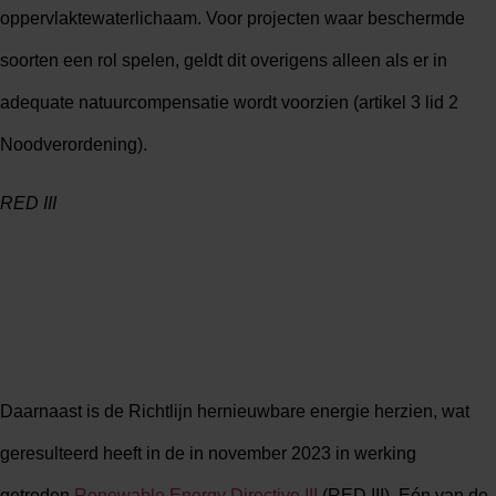
oppervlaktewaterlichaam. Voor projecten waar beschermde
soorten een rol spelen, geldt dit overigens alleen als er in
adequate natuurcompensatie wordt voorzien (artikel 3 lid 2
Noodverordening).
RED III
Daarnaast is de Richtlijn hernieuwbare energie herzien, wat
geresulteerd heeft in de in november 2023 in werking
getreden
Renewable Energy Directive III
(RED III). Eén van de