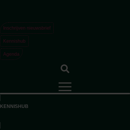
Ga
naar
de
inhoud
Inschrijven nieuwsbrief
Kennishub
Agenda
KENNISHUB