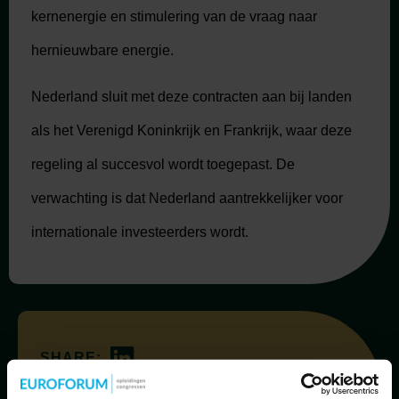
kernenergie en stimulering van de vraag naar
hernieuwbare energie.
Nederland sluit met deze contracten aan bij landen
als het Verenigd Koninkrijk en Frankrijk, waar deze
regeling al succesvol wordt toegepast. De
verwachting is dat Nederland aantrekkelijker voor
internationale investeerders wordt.
SHARE:
Blog
,
Energie
,
Wind
TAGS: