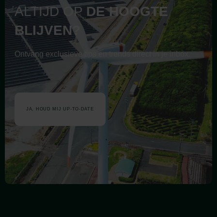
ALTIJD OP
DE
HOOGTE
BLIJVEN?
Ontvang exclusieve tips en trends direct in je inbox.
JA, HOUD MIJ UP-TO-DATE