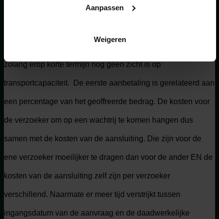
Aanpassen
zal duren voordat er transportcapaciteit beschikbaar is. De
netbeheerder behoeft immers, op basis van de nieuwste
Weigeren
ontwikkelingen ook geen aansluiting alvast te realiseren
zolang erop korte termijn nog geen zicht is op
transportcapaciteit. De eerste aanbetaling is gerelateerd aan
een percentage van het geoffreerde bedrag. De kosten voor
de verzoeker om op een wachtrij te komen hangen dus
samen met de kosten van de aansluiting. Die zijn voor de
ene verzoeker moeilijker te dragen dan voor de ander EN de
kosten van de aansluiting zelf zijn per verzoeker
verschillend. Naarmate er meer tijd verstrijkt tussen
ingangsdatum van de aanvraag en de daadwerkelijke