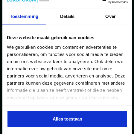
oplopen en de wettelijke verplichting om op aansluitingen
binnen zekere termijn te realiseren is gekoppeld aan het wel
Toestemming
Details
Over
of niet beschikbaar zijn van transportcapaciteit in een
netdeel komt de vraag op, op welk tijdstip de netbeheerder
Deze website maakt gebruik van cookies
We gebruiken cookies om content en advertenties te
een eerste aanbetaling mag verlangen na acceptatie. Waar
personaliseren, om functies voor social media te bieden
in een eerdere fase het goed viel te onderbouwen dat de
en om ons websiteverkeer te analyseren. Ook delen we
informatie over uw gebruik van onze site met onze
netbeheerder een aanbetaling verlangde, na acceptatie van
partners voor social media, adverteren en analyse. Deze
de offerte door de verzoeker, om te voorkomen dat men
partners kunnen deze gegevens combineren met andere
informatie die u aan ze heeft verstrekt of die ze hebben
zonder enige financiële verplichting “handdoekje kon gaan
verzameld op basis van uw gebruik van hun services.
leggen” , met andere woorden een plaats op de wachtrij kon
claimen, wordt dat anders als men wel op de wachtrij wil
Alles toestaan
komen maar van de netbeheerder verneemt dat het nog jaren