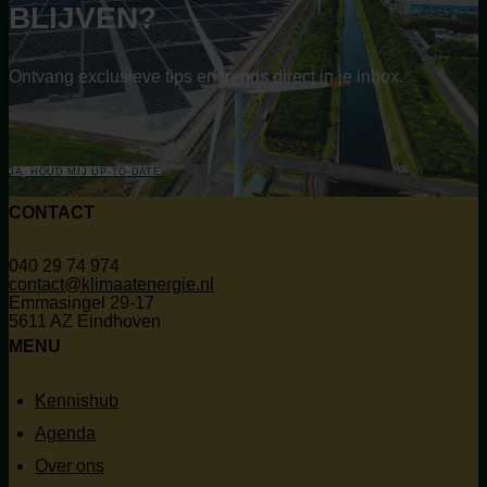
BLIJVEN?
Ontvang exclusieve tips en trends direct in je inbox.
JA, HOUD MIJ UP-TO-DATE
CONTACT
040 29 74 974
contact@klimaatenergie.nl
Emmasingel 29-17
5611 AZ Eindhoven
MENU
Kennishub
Agenda
Over ons