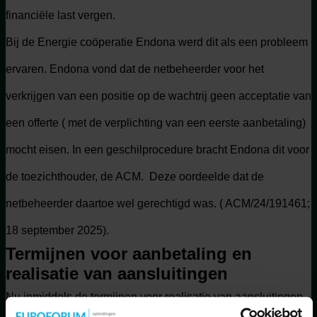
financiële last vergen.
Bij de Energie coöperatie Endona werd dit als een probleem
ervaren. Endona vond dat de netbeheerder voor het
verkrijgen van een positie op de wachtrij geen acceptatie van
een offerte ( met de verplichting van een eerste aanbetaling)
mocht eisen. In een geschilprocedure bracht Endona dit voor
de toezichthouder, de ACM. Deze oordeelde dat de
netbeheerder daartoe wel gerechtigd was. ( ACM/24/191461;
18 september 2025).
Termijnen voor aanbetaling en
realisatie van aansluitingen
Nu inmiddels de termijnen voor realisatie van aansluitingen