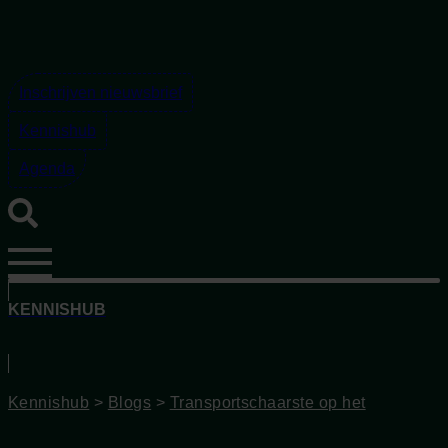
Ga
naar
de
inhoud
Inschrijven nieuwsbrief
Kennishub
Agenda
KENNISHUB
Kennishub
>
Blogs
>
Transportschaarste op het