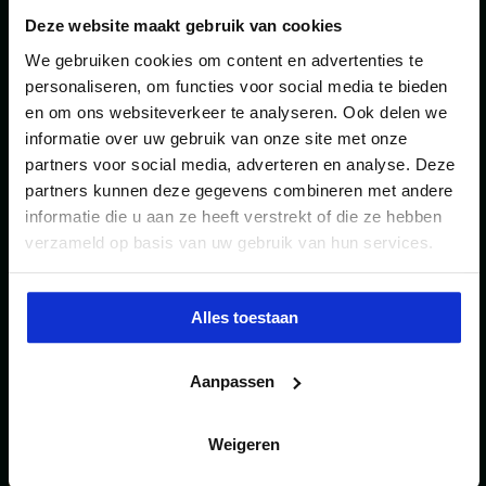
Tijdens
Het Energieopslag Event
op
3 december 2026
Deze website maakt gebruik van cookies
komen marktpartijen, overheden, netbeheerders,
We gebruiken cookies om content en advertenties te
personaliseren, om functies voor social media te bieden
kennisinstellingen en andere stakeholders samen in het
en om ons websiteverkeer te analyseren. Ook delen we
Luchtvaartmuseum Aviodrome. Je wordt in één dag
informatie over uw gebruik van onze site met onze
partners voor social media, adverteren en analyse. Deze
bijgepraat over actuele ontwikkelingen, praktische
partners kunnen deze gegevens combineren met andere
oplossingen en de rol van energieopslag in een flexibel,
informatie die u aan ze heeft verstrekt of die ze hebben
verzameld op basis van uw gebruik van hun services.
betrouwbaar en duurzaam energiesysteem.
Meer weten of deelnemen?
Bekijk het programma
en
Alles toestaan
meld je aan voor Het Energieopslag Event.
Aanpassen
SHARE:
Weigeren