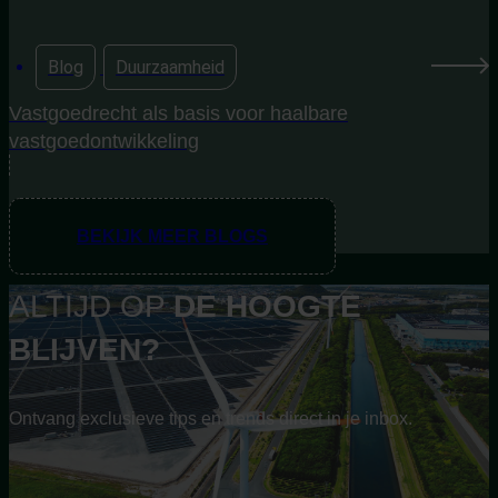
Blog
,
Duurzaamheid
Vastgoedrecht als basis voor haalbare
vastgoedontwikkeling
BEKIJK MEER BLOGS
ALTIJD OP
DE
HOOGTE
BLIJVEN?
Ontvang exclusieve tips en trends direct in je inbox.