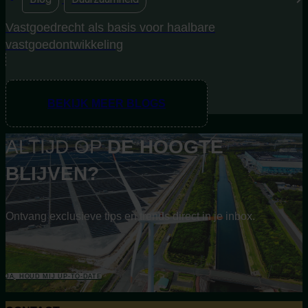
Vastgoedrecht als basis voor haalbare
vastgoedontwikkeling
BEKIJK MEER BLOGS
ALTIJD OP
DE
HOOGTE
BLIJVEN?
Ontvang exclusieve tips en trends direct in je inbox.
JA, HOUD MIJ UP-TO-DATE