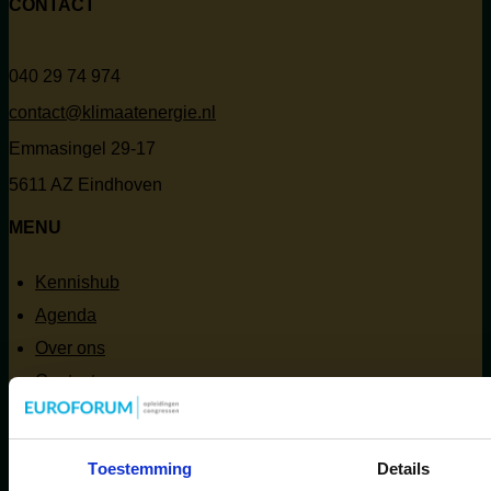
CONTACT
040 29 74 974
contact@klimaatenergie.nl
Emmasingel 29-17
5611 AZ Eindhoven
MENU
Kennishub
Agenda
Over ons
Contact
Kennishub
Agenda
Toestemming
Details
Over ons