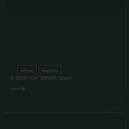
eBook
,
Warmte
E-Book: Lef, durven, doen!