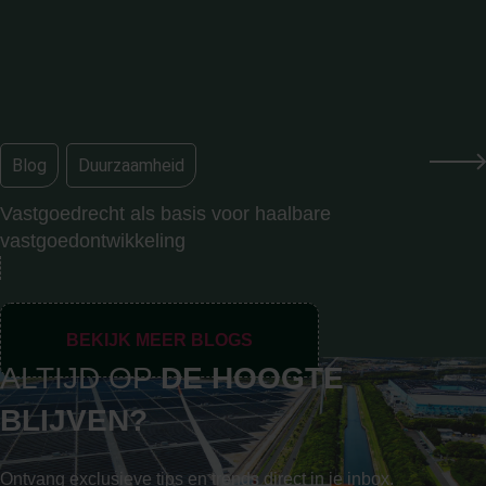
Blog
,
Duurzaamheid
Vastgoedrecht als basis voor haalbare
vastgoedontwikkeling
BEKIJK MEER BLOGS
ALTIJD OP
DE
HOOGTE
BLIJVEN?
Ontvang exclusieve tips en trends direct in je inbox.