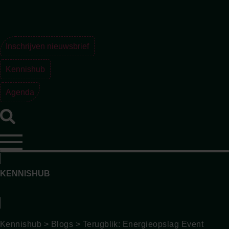
Ga
naar
de
inhoud
Inschrijven nieuwsbrief
Kennishub
Agenda
KENNISHUB
Kennishub
>
Blogs
>
Terugblik: Energieopslag Event