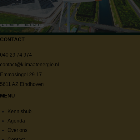
JA, HOUD MIJ UP-TO-DATE
CONTACT
040 29 74 974
contact@klimaatenergie.nl
Emmasingel 29-17
5611 AZ Eindhoven
MENU
Kennishub
Agenda
Over ons
Contact