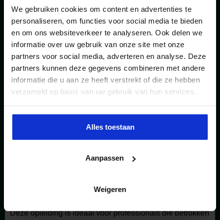
We gebruiken cookies om content en advertenties te
nemen binnen projecten.
personaliseren, om functies voor social media te bieden
en om ons websiteverkeer te analyseren. Ook delen we
De 4-daagse opleiding Omgevingsmanager Energie
informatie over uw gebruik van onze site met onze
partners voor social media, adverteren en analyse. Deze
biedt essentiële kennis en vaardigheden voor het
partners kunnen deze gegevens combineren met andere
succesvol realiseren van energieprojecten. Je leert hoe je
informatie die u aan ze heeft verstrekt of die ze hebben
verzameld op basis van uw gebruik van hun services.
effectief kunt omgaan met verschillende belangen,
complexe participatieprocessen en relevante wet- en
Alles toestaan
regelgeving. Met focus op stakeholdermanagement en
communicatie ontdek je hoe je een brug slaat tussen
Aanpassen
duurzaamheid, samenwerking en maatschappelijke
acceptatie.
Weigeren
Deze opleiding is ideaal voor professionals die betrokken